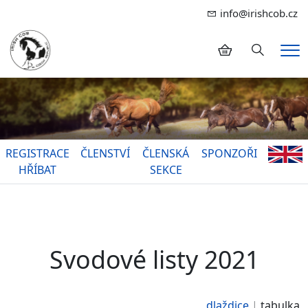
info@irishcob.cz
Hledání
Me
REGISTRACE
ČLENSTVÍ
ČLENSKÁ
SPONZOŘI
HŘÍBAT
SEKCE
Svodové listy 2021
dlaždice
tabulka