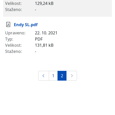
129,24 kB
-
Endy SL.pdf
22. 10. 2021
PDF
131,81 kB
-
1
2