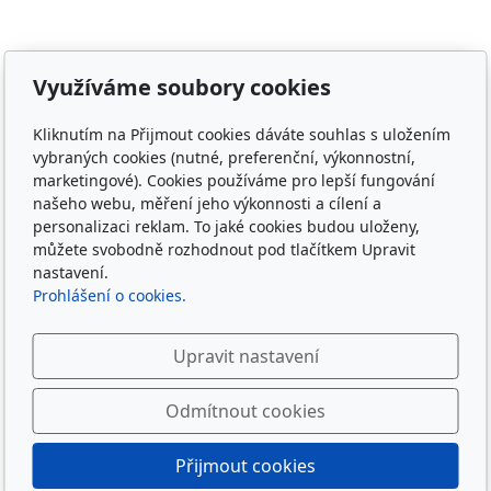
Adresa
Využíváme soubory cookies
Irish Cob the Czech Republic, z.s.
IČ 22852778
Kliknutím na Přijmout cookies dáváte souhlas s uložením
vybraných cookies (nutné, preferenční, výkonnostní,
Bankovní spojení: 2001874788/2010
marketingové). Cookies používáme pro lepší fungování
našeho webu, měření jeho výkonnosti a cílení a
Kontakt
personalizaci reklam. To jaké cookies budou uloženy,
můžete svobodně rozhodnout pod tlačítkem Upravit
info@irishcob.cz
nastavení.
ZDE
Prohlášení o cookies.
Plemenná kniha
Upravit nastavení
ON-LINE
Odmítnout cookies
Sledujte nás
Přijmout cookies