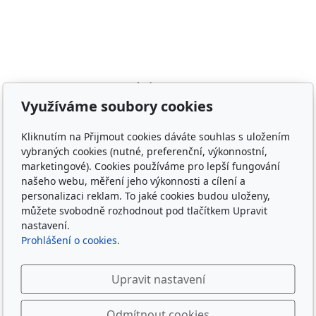
Adresa
Využíváme soubory cookies
Irish Cob the Czech Republic, z.s.
IČ 22852778
Kliknutím na Přijmout cookies dáváte souhlas s uložením
Bankovní spojení: 2001874788/2010
vybraných cookies (nutné, preferenční, výkonnostní,
marketingové). Cookies používáme pro lepší fungování
Kontakt
našeho webu, měření jeho výkonnosti a cílení a
personalizaci reklam. To jaké cookies budou uloženy,
info@irishcob.cz
můžete svobodně rozhodnout pod tlačítkem Upravit
ZDE
nastavení.
Prohlášení o cookies.
Plemenná kniha
Upravit nastavení
ON-LINE
Sledujte nás
Odmítnout cookies