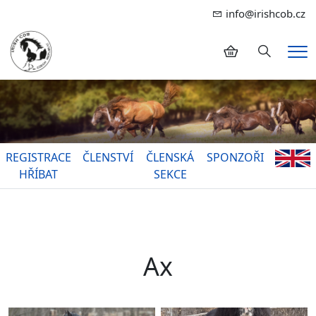
info@irishcob.cz
Hledání
Me
REGISTRACE
ČLENSTVÍ
ČLENSKÁ
SPONZOŘI
HŘÍBAT
SEKCE
Ax