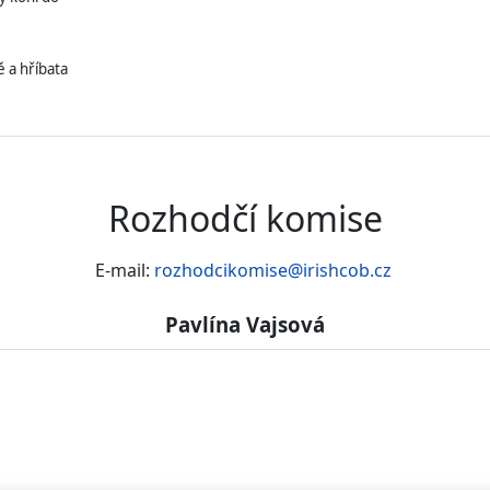
 a hříbata
Rozhodčí komise
E-mail:
rozhodcikomise@irishcob.cz
Pavlína Vajsová