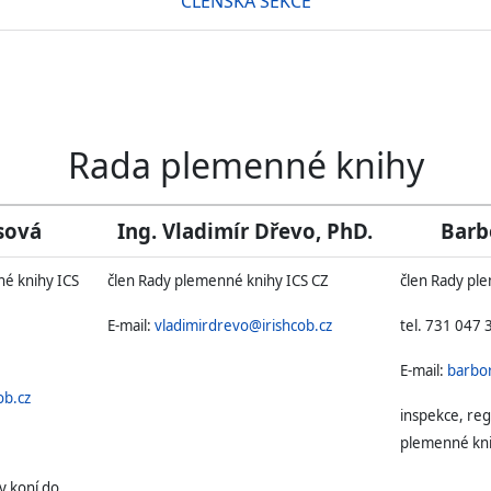
ČLENSKÁ SEKCE
Rada plemenné knihy
sová
Ing. Vladimír Dřevo, PhD.
Barb
é knihy ICS
člen Rady plemenné knihy ICS CZ
člen Rady pl
E-mail:
vladimirdrevo@irishcob.cz
tel. 731 047 
E-mail:
barbo
ob.cz
inspekce, reg
plemenné kn
y koní do