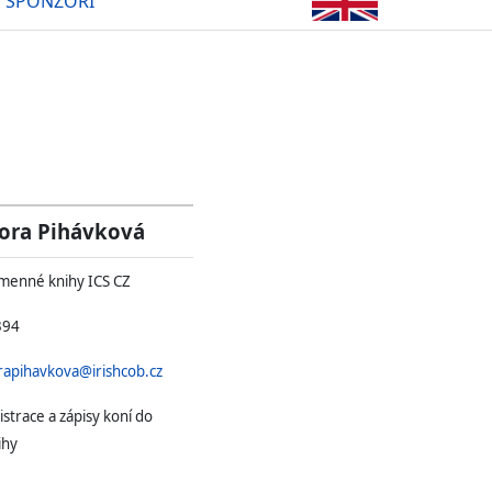
SPONZOŘI
ora Pihávková
emenné knihy ICS CZ
394
rapihavkova@irishcob.cz
istrace a zápisy koní do
ihy