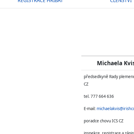
REGISTRACE HŘÍBAT
ČLENSTVÍ
Michaela Kvi
předsedkyně Rady plemenn
CZ
tel. 777 664 636
E-mail:
michaelakvis@irishc
poradce chovu ICS CZ
inspekce, registrace a zápis