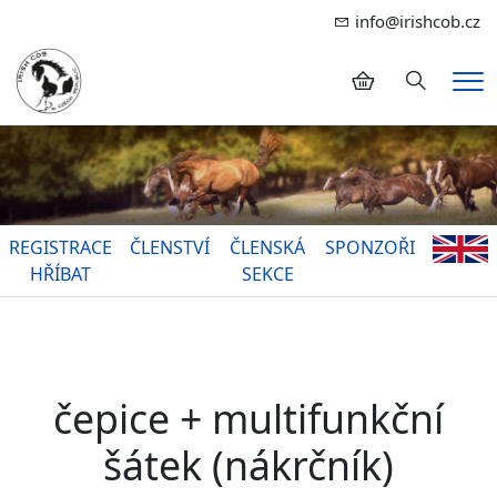
info@irishcob.cz
Hledání
Me
REGISTRACE
ČLENSTVÍ
ČLENSKÁ
SPONZOŘI
HŘÍBAT
SEKCE
čepice + multifunkční
šátek (nákrčník)