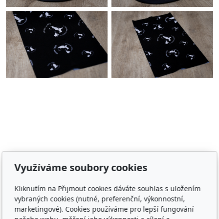
Adresa
Využíváme soubory cookies
Irish Cob the Czech Republic, z.s.
Kliknutím na Přijmout cookies dáváte souhlas s uložením
IČ 22852778
vybraných cookies (nutné, preferenční, výkonnostní,
Bankovní spojení: 2001874788/2010
marketingové). Cookies používáme pro lepší fungování