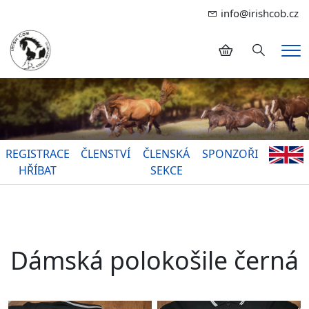
info@irishcob.cz
Hledání
Me
REGISTRACE
ČLENSTVÍ
ČLENSKÁ
SPONZOŘI
HŘÍBAT
SEKCE
Dámská polokošile černá