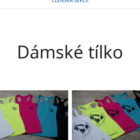
ČLENSKÁ SEKCE
Dámské tílko