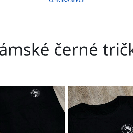
ČLENSKÁ SEKCE
ámské černé trič