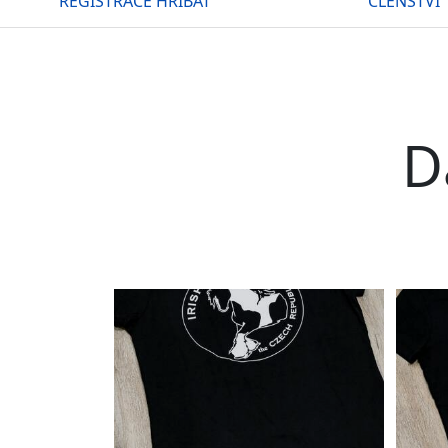
REGISTRACE HŘÍBAT
ČLENSTVÍ
D