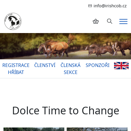
info@irishcob.cz
Hledání
Me
REGISTRACE
ČLENSTVÍ
ČLENSKÁ
SPONZOŘI
HŘÍBAT
SEKCE
Dolce Time to Change