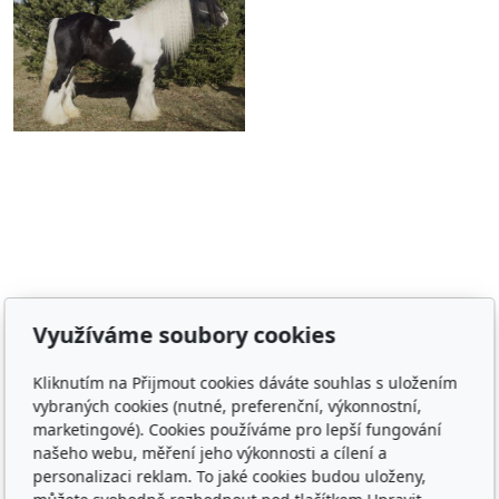
Adresa
Využíváme soubory cookies
Irish Cob the Czech Republic, z.s.
Kliknutím na Přijmout cookies dáváte souhlas s uložením
IČ 22852778
vybraných cookies (nutné, preferenční, výkonnostní,
Bankovní spojení: 2001874788/2010
marketingové). Cookies používáme pro lepší fungování
našeho webu, měření jeho výkonnosti a cílení a
Kontakt
personalizaci reklam. To jaké cookies budou uloženy,