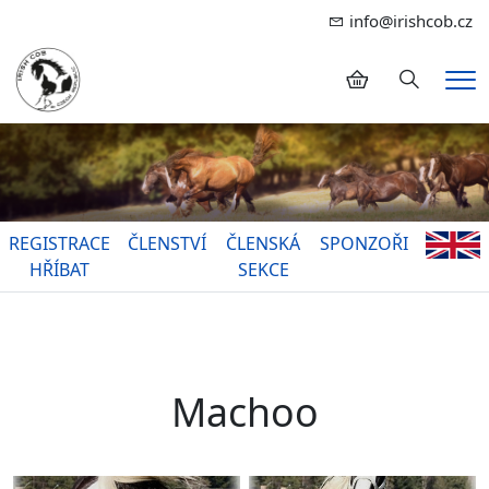
info@irishcob.cz
Hledání
Me
REGISTRACE
ČLENSTVÍ
ČLENSKÁ
SPONZOŘI
HŘÍBAT
SEKCE
Machoo