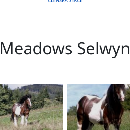
ČLENSKÁ SEKCE
Meadows Selwy