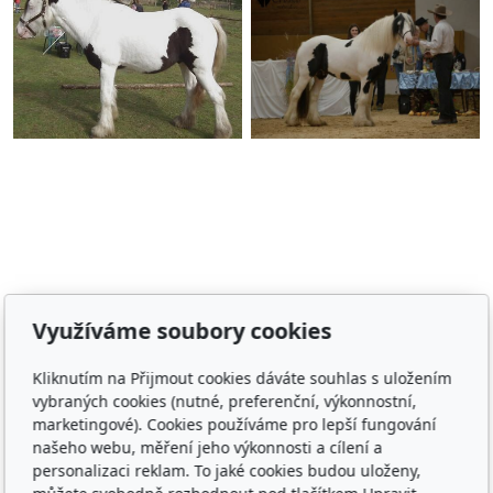
Adresa
Využíváme soubory cookies
Irish Cob the Czech Republic, z.s.
Kliknutím na Přijmout cookies dáváte souhlas s uložením
IČ 22852778
vybraných cookies (nutné, preferenční, výkonnostní,
Bankovní spojení: 2001874788/2010
marketingové). Cookies používáme pro lepší fungování
našeho webu, měření jeho výkonnosti a cílení a
Kontakt
personalizaci reklam. To jaké cookies budou uloženy,