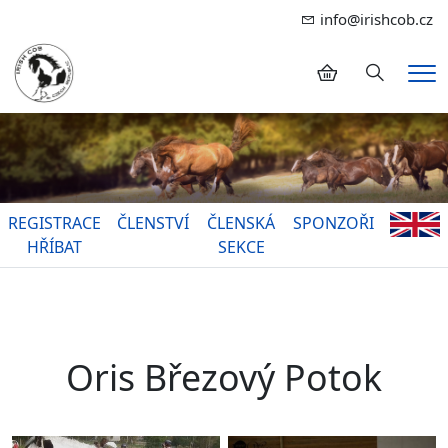
info@irishcob.cz
Hledání
Me
REGISTRACE
ČLENSTVÍ
ČLENSKÁ
SPONZOŘI
HŘÍBAT
SEKCE
Oris Březový Potok