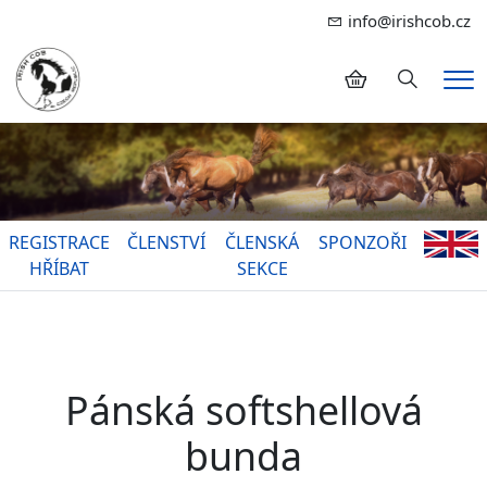
info@irishcob.cz
Hledání
Me
REGISTRACE
ČLENSTVÍ
ČLENSKÁ
SPONZOŘI
HŘÍBAT
SEKCE
Pánská softshellová
bunda