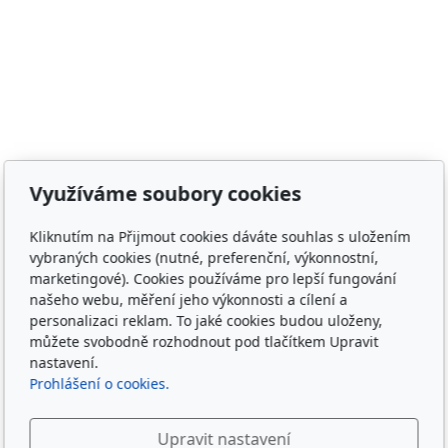
Adresa
Využíváme soubory cookies
Irish Cob the Czech Republic, z.s.
Kliknutím na Přijmout cookies dáváte souhlas s uložením
IČ 22852778
vybraných cookies (nutné, preferenční, výkonnostní,
Bankovní spojení: 2001874788/2010
marketingové). Cookies používáme pro lepší fungování
našeho webu, měření jeho výkonnosti a cílení a
Kontakt
personalizaci reklam. To jaké cookies budou uloženy,
můžete svobodně rozhodnout pod tlačítkem Upravit
info@irishcob.cz
nastavení.
ZDE
Prohlášení o cookies.
Plemenná kniha
Upravit nastavení