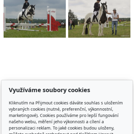
Adresa
Využíváme soubory cookies
Irish Cob the Czech Republic, z.s.
Kliknutím na Přijmout cookies dáváte souhlas s uložením
IČ 22852778
vybraných cookies (nutné, preferenční, výkonnostní,
Bankovní spojení: 2001874788/2010
marketingové). Cookies používáme pro lepší fungování
našeho webu, měření jeho výkonnosti a cílení a
Kontakt
personalizaci reklam. To jaké cookies budou uloženy,