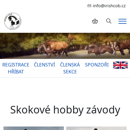
info@irishcob.cz
Hledání
Me
REGISTRACE
ČLENSTVÍ
ČLENSKÁ
SPONZOŘI
HŘÍBAT
SEKCE
Skokové hobby závody