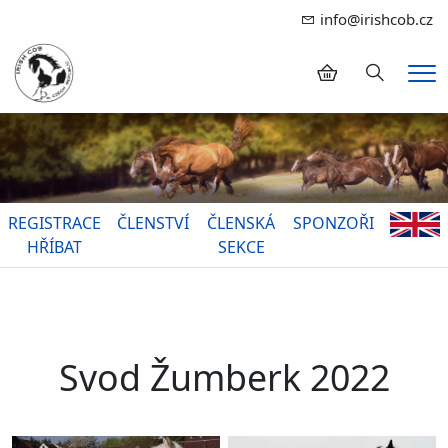
info@irishcob.cz
Hledání
Me
REGISTRACE
ČLENSTVÍ
ČLENSKÁ
SPONZOŘI
HŘÍBAT
SEKCE
Svod Žumberk 2022