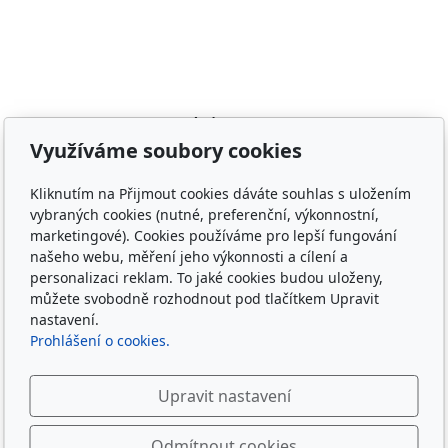
Adresa
Využíváme soubory cookies
Irish Cob the Czech Republic, z.s.
IČ 22852778
Kliknutím na Přijmout cookies dáváte souhlas s uložením
Bankovní spojení: 2001874788/2010
vybraných cookies (nutné, preferenční, výkonnostní,
marketingové). Cookies používáme pro lepší fungování
Kontakt
našeho webu, měření jeho výkonnosti a cílení a
personalizaci reklam. To jaké cookies budou uloženy,
info@irishcob.cz
můžete svobodně rozhodnout pod tlačítkem Upravit
ZDE
nastavení.
Prohlášení o cookies.
Plemenná kniha
Upravit nastavení
ON-LINE
Sledujte nás
Odmítnout cookies