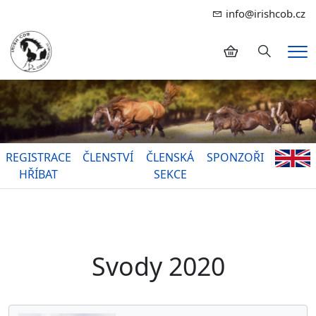
info@irishcob.cz
Hledání
Me
REGISTRACE
ČLENSTVÍ
ČLENSKÁ
SPONZOŘI
HŘÍBAT
SEKCE
Svody 2020