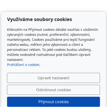
Adresa
Využíváme soubory cookies
Irish Cob the Czech Republic, z.s.
Kliknutím na Přijmout cookies dáváte souhlas s uložením
IČ 22852778
vybraných cookies (nutné, preferenční, výkonnostní,
Bankovní spojení: 2001874788/2010
marketingové). Cookies používáme pro lepší fungování
našeho webu, měření jeho výkonnosti a cílení a
Kontakt
personalizaci reklam. To jaké cookies budou uloženy,
můžete svobodně rozhodnout pod tlačítkem Upravit
info@irishcob.cz
nastavení.
ZDE
Prohlášení o cookies.
Plemenná kniha
Upravit nastavení
ON-LINE
Odmítnout cookies
Sledujte nás
Přijmout cookies