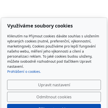
Adresa
Využíváme soubory cookies
Irish Cob the Czech Republic, z.s.
IČ 22852778
Kliknutím na Přijmout cookies dáváte souhlas s uložením
Bankovní spojení: 2001874788/2010
vybraných cookies (nutné, preferenční, výkonnostní,
marketingové). Cookies používáme pro lepší fungování
Kontakt
našeho webu, měření jeho výkonnosti a cílení a
personalizaci reklam. To jaké cookies budou uloženy,
info@irishcob.cz
můžete svobodně rozhodnout pod tlačítkem Upravit
ZDE
nastavení.
Prohlášení o cookies.
Plemenná kniha
Upravit nastavení
ON-LINE
Sledujte nás
Odmítnout cookies