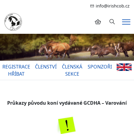
info@irishcob.cz
Hledání
Me
REGISTRACE
ČLENSTVÍ
ČLENSKÁ
SPONZOŘI
HŘÍBAT
SEKCE
Průkazy původu koní vydávané GCDHA – Varování