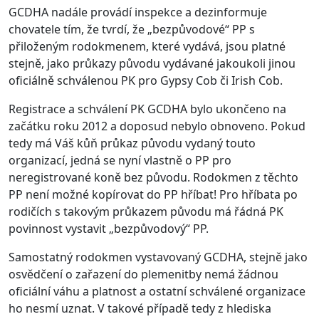
GCDHA nadále provádí inspekce a dezinformuje
chovatele tím, že tvrdí, že „bezpůvodové“ PP s
přiloženým rodokmenem, které vydává, jsou platné
stejně, jako průkazy původu vydávané jakoukoli jinou
oficiálně schválenou PK pro Gypsy Cob či Irish Cob.
Registrace a schválení PK GCDHA bylo ukončeno na
začátku roku 2012 a doposud nebylo obnoveno. Pokud
tedy má Váš kůň průkaz původu vydaný touto
organizací, jedná se nyní vlastně o PP pro
neregistrované koně bez původu. Rodokmen z těchto
PP není možné kopírovat do PP hříbat! Pro hříbata po
rodičích s takovým průkazem původu má řádná PK
povinnost vystavit „bezpůvodový“ PP.
Samostatný rodokmen vystavovaný GCDHA, stejně jako
osvědčení o zařazení do plemenitby nemá žádnou
oficiální váhu a platnost a ostatní schválené organizace
ho nesmí uznat. V takové případě tedy z hlediska