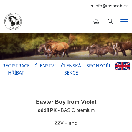
info@irishcob.cz
Hledání
Me
REGISTRACE
ČLENSTVÍ
ČLENSKÁ
SPONZOŘI
HŘÍBAT
SEKCE
Easter Boy from Violet
oddíl PK
- BASIC premium
ZZV - ano