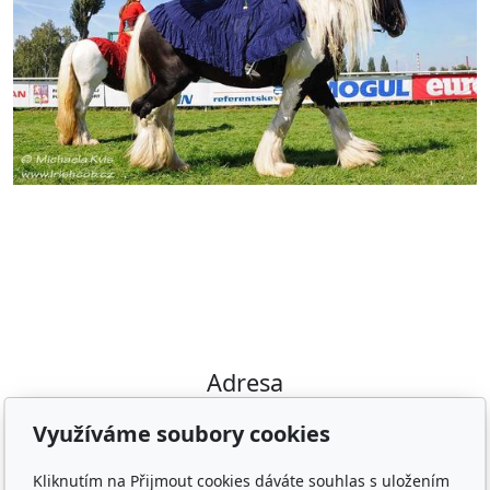
Adresa
Irish Cob the Czech Republic, z.s.
Využíváme soubory cookies
IČ 22852778
Bankovní spojení: 2001874788/2010
Kliknutím na Přijmout cookies dáváte souhlas s uložením