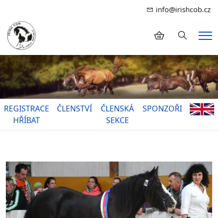
info@irishcob.cz
Hledání
Me
REGISTRACE
ČLENSTVÍ
ČLENSKÁ
SPONZOŘI
HŘÍBAT
SEKCE