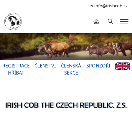
info@irishcob.cz
Hledání
Me
REGISTRACE
ČLENSTVÍ
ČLENSKÁ
SPONZOŘI
HŘÍBAT
SEKCE