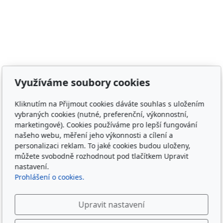
Adresa
Využíváme soubory cookies
Irish Cob the Czech Republic, z.s.
Kliknutím na Přijmout cookies dáváte souhlas s uložením
IČ 22852778
vybraných cookies (nutné, preferenční, výkonnostní,
Bankovní spojení: 2001874788/2010
marketingové). Cookies používáme pro lepší fungování
našeho webu, měření jeho výkonnosti a cílení a
Kontakt
personalizaci reklam. To jaké cookies budou uloženy,
můžete svobodně rozhodnout pod tlačítkem Upravit
info@irishcob.cz
nastavení.
ZDE
Prohlášení o cookies.
Plemenná kniha
Upravit nastavení
ON-LINE