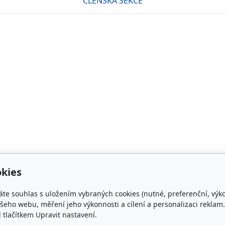
ČLENSKÁ SEKCE
kies
áte souhlas s uložením vybraných cookies (nutné, preferenční, výk
takt
Plemenná kniha
eho webu, měření jeho výkonnosti a cílení a personalizaci reklam.
lačítkem Upravit nastavení.
rishcob.cz
ON-LINE