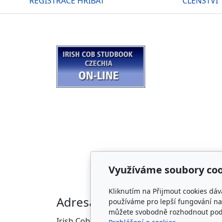
REGISTRACE HŘÍBAT
ČLENSTVÍ
Využíváme soubory coo
Kliknutím na Přijmout cookies dáv
Adresa
Kon
používáme pro lepší fungování naš
můžete svobodně rozhodnout pod t
Irish Cob the Czech Republic, z.s.
info@i