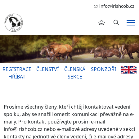
info@irishcob.cz
Hledání
Me
REGISTRACE
ČLENSTVÍ
ČLENSKÁ
SPONZOŘI
HŘÍBAT
SEKCE
Prosíme všechny členy, kteří chtějí kontaktovat vedení
spolku, aby se snažili omezit komunikaci převážně na e-
maily. Pro kontakt používejte prosím e-mail
info@irishcob.cz nebo e-mailové adresy uvedené v sekci
kontakty na jednotlivé členy vedení, či e-mailové adresy