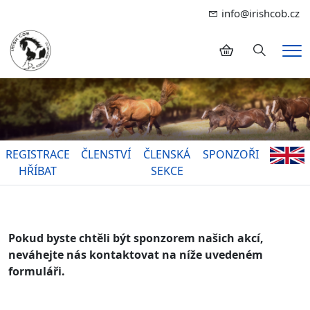
info@irishcob.cz
Hledání
Me
REGISTRACE
ČLENSTVÍ
ČLENSKÁ
SPONZOŘI
HŘÍBAT
SEKCE
Pokud byste chtěli být sponzorem našich akcí,
neváhejte nás kontaktovat
na níže uvedeném
formuláři.