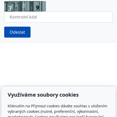
Odeslat
Adresa
Využíváme soubory cookies
Irish Cob the Czech Republic, z.s.
Kliknutím na Přijmout cookies dáváte souhlas s uložením
IČ 22852778
vybraných cookies (nutné, preferenční, výkonnostní,
Bankovní spojení: 2001874788/2010
marketingové). Cookies používáme pro lepší fungování