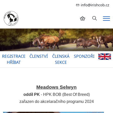
info@irishcob.cz
Hledání
Me
REGISTRACE
ČLENSTVÍ
ČLENSKÁ
SPONZOŘI
HŘÍBAT
SEKCE
Meadows Selwyn
oddíl PK
-
HPK BOB (Best Of Breed)
zařazen do akcelaračního programu 2024