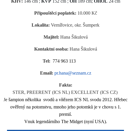
KHV:
146 cm ;
KVP
152 cm ;
OH
189 cm;
OHOL
24 cm
Připouštěcí poplatek:
10.000 Kč
Lokalita:
Vernířovice, okr. Šumperk
Majitel:
Hana Šikulová
Kontaktní osoba:
Hana Šikulová
Tel:
774 963 113
Email:
pr.hana@seznam.cz
Fakta:
STER, PREERENT (ICS NL) EXCELLENT (ICS CZ)
J
e šampion několika svodů a vítězem ICS NL svodu 2012. Hřebec
ověřený na potomstvu, mnoho jeho potomků je v chovu s 1.
premií.
Vnuk legendárního The Midget (nyní USA).