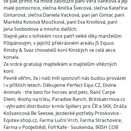
se pak přímo na místě zasloužili paní Věra Vaňková a její
malé pomocnice, slečna Anička Švecová, slečna Kateřina
Gintarová, slečna Daniela Vacková, pan Jan Gintar, paní
Markéta Kvisová
Moučková, paní Eva Knollová, paní
Jana Svobodova a mnoho dalších.
Stejně jako v loňském roce patří velké díky manželům
Půlpánovým, v jejichž překrásném areálu
JS Equus
Kinsky & Svaz chovatelů koní Kinských
se celá akce
konala.
Ze srdce gratuluji majitelkám a majitelům vítězných
koní.
Pevně věřím, že i naši milí sponzoři nás budou provázet
i v příštích letech. Děkujeme
Perfect Equi CZ
,
Divine
Animals - the best for horses and pets
,
Ranč Carpe
Diem
,
4nohy na triku
, Paradise Ranch,
Britskakrmiva.cz
- výhradní distributor krmiv Spillers pro ČR a SK
K, Dráža
Košvancová
Be Seesee
,
Jezdecké potřeby Proskovice -
Equtex-shop.cz
, Farma Luční Vrch, Farma Strachovice,
Farma v Podještědí
,
FofrKafe - Soukenda
,
IRISH COB