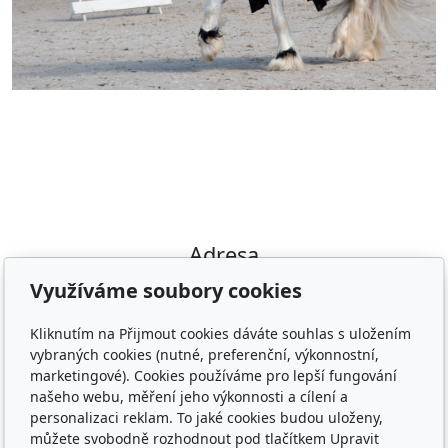
Adresa
Využíváme soubory cookies
Irish Cob the Czech Republic, z.s.
IČ 22852778
Kliknutím na Přijmout cookies dáváte souhlas s uložením
Bankovní spojení: 2001874788/2010
vybraných cookies (nutné, preferenční, výkonnostní,
marketingové). Cookies používáme pro lepší fungování
Kontakt
našeho webu, měření jeho výkonnosti a cílení a
personalizaci reklam. To jaké cookies budou uloženy,
info@irishcob.cz
můžete svobodně rozhodnout pod tlačítkem Upravit
ZDE