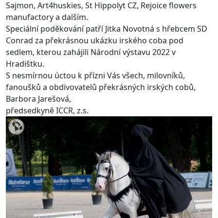
Sajmon
,
Art4huskies
,
St Hippolyt CZ
,
Rejoice flowers
manufactory
a dalším.
Speciální poděkování patří
Jitka Novotná
s hřebcem SD
Conrad za překrásnou ukázku irského coba pod
sedlem, kterou zahájili Národní výstavu 2022 v
Hradištku.
S nesmírnou úctou k přízni Vás všech, milovníků,
fanoušků a obdivovatelů překrásných irských cobů,
Barbora
Jarešová
,
předsedkyně ICCR, z.s.