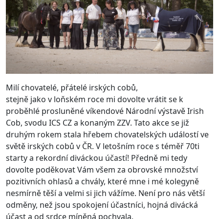
Milí chovatelé, přátelé irských cobů,
stejně jako v loňském roce mi dovolte vrátit se k
proběhlé prosluněné víkendové Národní výstavě Irish
Cob, svodu ICS CZ a konaným ZZV. Tato akce se již
druhým rokem stala hřebem chovatelských událostí ve
světě irských cobů v ČR. V letošním roce s téměř 70ti
starty a rekordní diváckou účastí! Předně mi tedy
dovolte poděkovat Vám všem za obrovské množství
pozitivních ohlasů a chvály, které mne i mé kolegyně
nesmírně těší a velmi si jich vážíme. Není pro nás větší
odměny, než jsou spokojení účastníci, hojná divácká
účast a od srdce míněná pochvala.