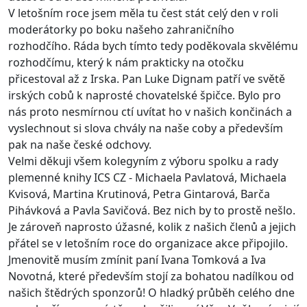
V letošním roce jsem měla tu čest stát celý den v roli
moderátorky po boku našeho zahraničního
rozhodčího. Ráda bych tímto tedy poděkovala skvělému
rozhodčímu, který k nám prakticky na otočku
přicestoval až z Irska. Pan
Luke Dignam
patří ve světě
irských cobů k naprosté chovatelské špičce. Bylo pro
nás proto nesmírnou ctí uvítat ho v našich končinách a
vyslechnout si slova chvály na naše coby a především
pak na naše české odchovy.
Velmi děkuji všem kolegyním z výboru spolku a rady
plemenné knihy ICS CZ -
Michaela Pavlatová
, Michaela
Kvisová,
Martina Krutinová
, Petra Gintarová,
Barča
Pihávková
a
Pavla Savičová
. Bez nich by to prostě nešlo.
Je zároveň naprosto úžasné, kolik z našich členů a jejich
přátel se v letošním roce do organizace akce připojilo.
Jmenovitě musím zmínit paní
Ivana Tomková
a
Iva
Novotná
, které především stojí za bohatou nadílkou od
našich štědrých sponzorů! O hladký průběh celého dne