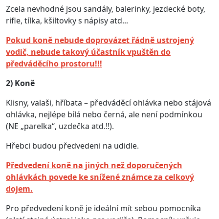
Zcela nevhodné jsou sandály, balerinky, jezdecké boty,
rifle, tílka, kšiltovky s nápisy atd...
Pokud koně nebude doprovázet řádně ustrojený
vodič, nebude takový účastník vpuštěn do
předváděcího prostoru!!!
2) Koně
Klisny, valaši, hříbata – předváděcí ohlávka nebo stájová
ohlávka, nejlépe bílá nebo černá, ale není podmínkou
(NE „parelka“, uzdečka atd.!!).
Hřebci budou předvedeni na udidle.
Předvedení koně na jiných než doporučených
ohlávkách povede ke snížené známce za celkový
dojem.
Pro předvedení koně je ideální mít sebou pomocníka