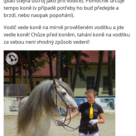
(platí stejná ústroj jako pro vodiče). Pomocník určuje
tempo koně (v případě potřeby ho buď předejde a
brzdí, nebo naopak popohání).
Vodič vede koně na mírně prověšeném vodítku a jde
vedle koně! Chůze před koněm, tahání koně na vodítku
za sebou není vhodný způsob vedení!