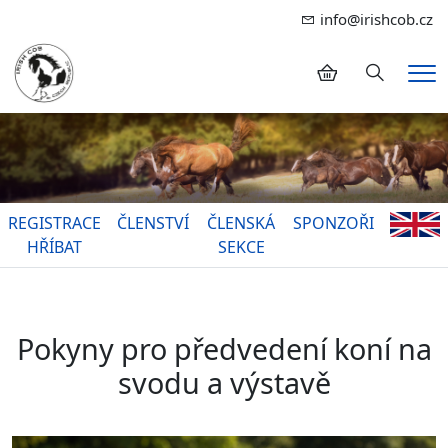
info@irishcob.cz
Hledání
Me
REGISTRACE
ČLENSTVÍ
ČLENSKÁ
SPONZOŘI
HŘÍBAT
SEKCE
Pokyny pro předvedení koní na
svodu a výstavě