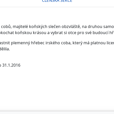
ČLENSKÁ SEKCE
h cobů, majitelé koňských slečen obzvláště, na druhou sa
pokochat koňskou krásou a vybrat si otce pro své budoucí hř
astnit plemenný hřebec irského coba, který má platnou lice
ělila.
o 31.1.2016