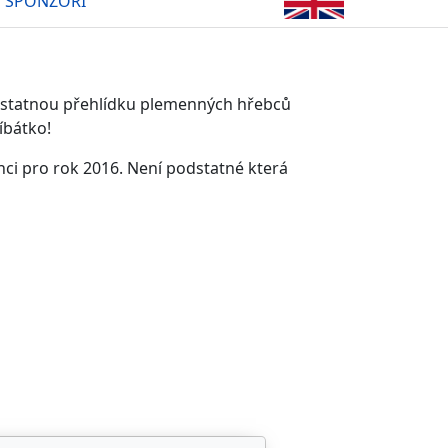
SPONZOŘI
mostatnou přehlídku plemenných hřebců
íbátko!
nci pro rok 2016. Není podstatné která