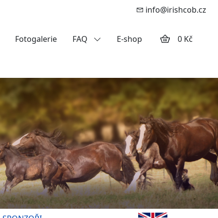
info@irishcob.cz
Fotogalerie
FAQ
E-shop
0 Kč