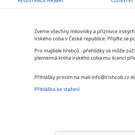
REGISTRACE HŘÍBAT
ČLENSTVÍ
Zveme všechny milovníky a příznivce irskýc
irského coba v České republice. Přijďte se 
Pro majitele hřebců - přehlídky se může zúč
plemenná kniha irského coba mu licenci přid
Přihlášky prosím na mail info@irishcob.cz d
Přihláška ke stažení