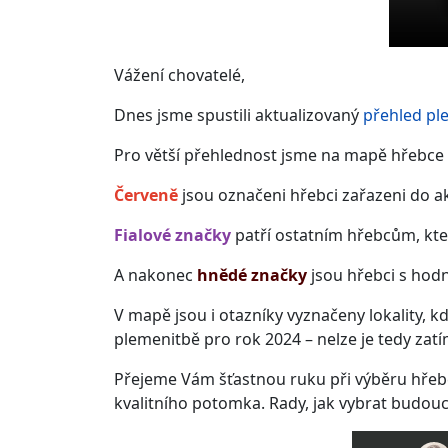
Vážení chovatelé,
Dnes jsme spustili aktualizovaný
přehled pl
Pro větší přehlednost jsme na mapě hřebce ro
Červeně
jsou označeni hřebci zařazeni do a
Fialové značky
patří ostatním hřebcům, kteř
A nakonec
hnědé značky
jsou hřebci s hod
V mapě jsou i otazníky vyznačeny lokality, k
plemenitbě pro rok 2024 – nelze je tedy zat
Přejeme Vám šťastnou ruku při výběru hřebc
kvalitního potomka. Rady, jak vybrat budou