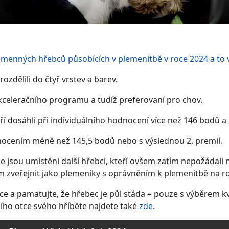
emenných hřebců působících v plemenitbě v roce 2024 a to 
zdělili do čtyř vrstev a barev.
kceleračního programu a tudíž preferovaní pro chov.
í dosáhli při individuálního hodnocení více než 146 bodů a 
nocením méně než 145,5 bodů nebo s výslednou 2. premií.
de jsou umístěni další hřebci, kteří ovšem zatím nepožádali
ím zveřejnit jako plemeníky s oprávněním k plemenitbě na r
e a pamatujte, že hřebec je půl stáda = pouze s výběrem kv
cího otce svého hříběte najdete také
zde
.