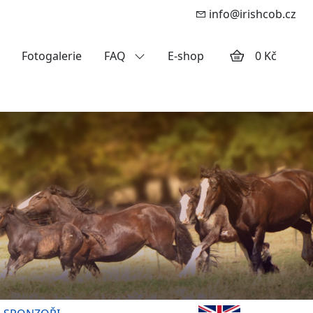
info@irishcob.cz
Fotogalerie
FAQ
E-shop
0 Kč