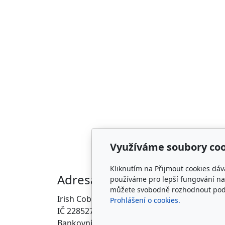
Využíváme soubory coo
Kliknutím na Přijmout cookies dáv
Adresa
Kon
používáme pro lepší fungování naš
můžete svobodně rozhodnout pod t
Irish Cob the Czech Republic, z.s.
info@i
Prohlášení o cookies.
IČ 22852778
ZDE
Bankovní spojení: