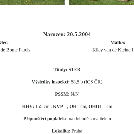
Narozen: 20.5.2004
Otec:
Matka
 de Bonte Parels
Kiley van de Kleine Hei
Tituly:
STER
Výsledky inspekcí:
58,5 b (ICS ČR)
PSSM:
N/N
KHV:
155 cm ;
KVP
- ;
OH
- cm;
OHOL
- cm
Připouštěcí poplatek:
na dohodě s majitelem
Lokalita:
Praha