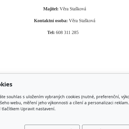
Majitel:
Věra Stašková
Kontaktní osoba:
Věra Stašková
Tel:
608 311 285
kies
áte souhlas s uložením vybraných cookies (nutné, preferenční, výk
takt
Plemenná kniha
eho webu, měření jeho výkonnosti a cílení a personalizaci reklam.
lačítkem Upravit nastavení.
rishcob.cz
ON-LINE