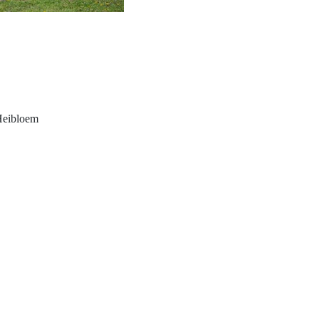
:
bloem