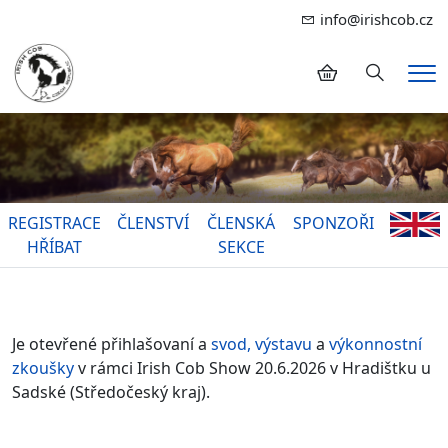
info@irishcob.cz
Hledání
Me
REGISTRACE
ČLENSTVÍ
ČLENSKÁ
SPONZOŘI
HŘÍBAT
SEKCE
Je otevřené přihlašovaní a
svod, výstavu
a
výkonnostní
zkoušky
v rámci Irish Cob Show 20.6.2026 v Hradištku u
Sadské (Středočeský kraj).