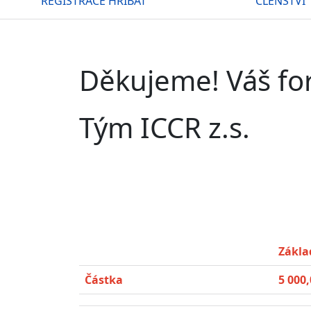
REGISTRACE HŘÍBAT
ČLENSTVÍ
Děkujeme! V
áš fo
Tým ICCR z.s.
Zákla
Částka
5 000,