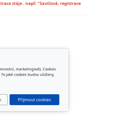
race stáje . např: "Savičová, registrace
onnostní, marketingové). Cookies
Sledujte nás
 To jaké cookies budou uloženy,
s
Přijmout cookies