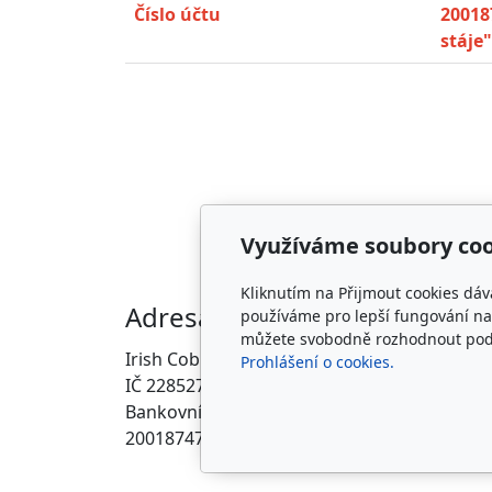
Číslo účtu
20018
stáje"
Využíváme soubory coo
Kliknutím na Přijmout cookies dáv
Adresa
Kon
používáme pro lepší fungování naš
můžete svobodně rozhodnout pod t
Irish Cob the Czech Republic, z.s.
info@i
Prohlášení o cookies.
IČ 22852778
ZDE
Bankovní spojení:
2001874788/2010