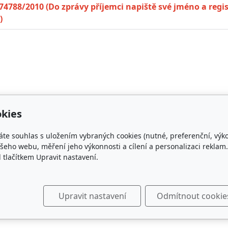
74788/2010 (Do zprávy příjemci napiště své jméno a regist
)
kies
áte souhlas s uložením vybraných cookies (nutné, preferenční, výk
takt
Plemenná kniha
eho webu, měření jeho výkonnosti a cílení a personalizaci reklam.
lačítkem Upravit nastavení.
rishcob.cz
ON-LINE
Upravit nastavení
Odmítnout cookie