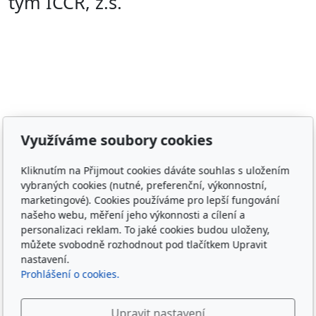
tým ICCR, z.s.
Adresa
Využíváme soubory cookies
Irish Cob the Czech Republic, z.s.
Kliknutím na Přijmout cookies dáváte souhlas s uložením
IČ 22852778
vybraných cookies (nutné, preferenční, výkonnostní,
Bankovní spojení: 2001874788/2010
marketingové). Cookies používáme pro lepší fungování
našeho webu, měření jeho výkonnosti a cílení a
Kontakt
personalizaci reklam. To jaké cookies budou uloženy,
můžete svobodně rozhodnout pod tlačítkem Upravit
info@irishcob.cz
nastavení.
ZDE
Prohlášení o cookies.
Plemenná kniha
Upravit nastavení