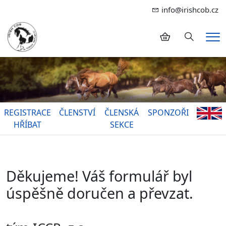
info@irishcob.cz
Hledání
Me
REGISTRACE
ČLENSTVÍ
ČLENSKÁ
SPONZOŘI
HŘÍBAT
SEKCE
Děkujeme! V
áš formulář byl
úspěšně doručen a převzat.