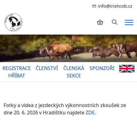
info@irishcob.cz
Hledání
Me
REGISTRACE
ČLENSTVÍ
ČLENSKÁ
SPONZOŘI
HŘÍBAT
SEKCE
Fotky a videa z jezdeckých výkonnostních zkoušek ze
dne 20. 6. 2026 v Hradištku najdete
ZDE
.