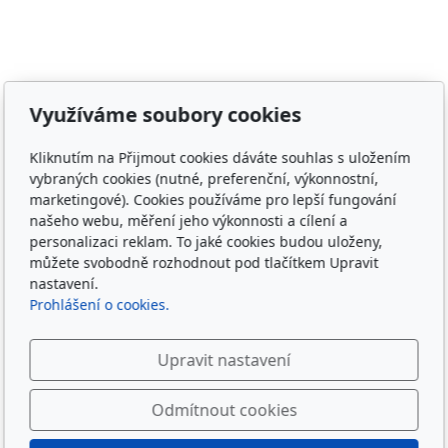
Adresa
Využíváme soubory cookies
Irish Cob the Czech Republic, z.s.
Kliknutím na Přijmout cookies dáváte souhlas s uložením
IČ 22852778
vybraných cookies (nutné, preferenční, výkonnostní,
Bankovní spojení: 2001874788/2010
marketingové). Cookies používáme pro lepší fungování
našeho webu, měření jeho výkonnosti a cílení a
Kontakt
personalizaci reklam. To jaké cookies budou uloženy,
můžete svobodně rozhodnout pod tlačítkem Upravit
info@irishcob.cz
nastavení.
ZDE
Prohlášení o cookies.
Plemenná kniha
Upravit nastavení
ON-LINE
Odmítnout cookies
Sledujte nás