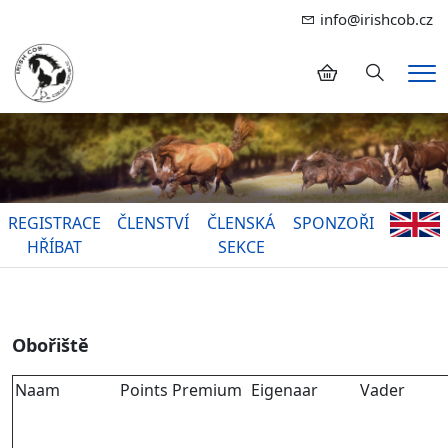
info@irishcob.cz
Hledání
Me
REGISTRACE
ČLENSTVÍ
ČLENSKÁ
SPONZOŘI
HŘÍBAT
SEKCE
Obořiště
Naam
Points
Premium
Eigenaar
Vader