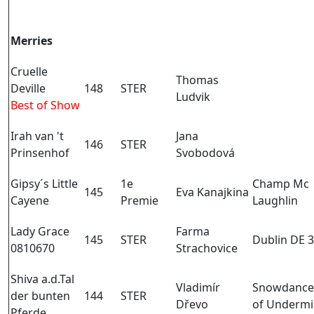
Merries
Cruelle
Thomas
Deville
148
STER
Ludvik
Best of Show
Irah van 't
Jana
146
STER
Prinsenhof
Svobodová
Gipsy´s Little
1e
Champ Mc
145
Eva Kanajkina
Cayene
Premie
Laughlin
Lady Grace
Farma
145
STER
Dublin DE 
0810670
Strachovice
Shiva a.d.Tal
Vladimír
Snowdance
der bunten
144
STER
Dřevo
of Undermil
Pferde