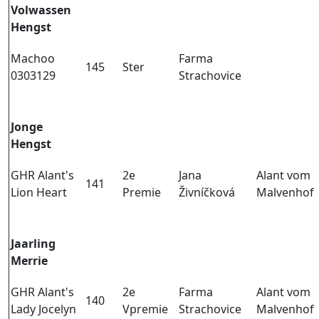
Volwassen
Hengst
Machoo
Farma
145
Ster
0303129
Strachovice
Jonge
Hengst
GHR Alant's
2e
Jana
Alant vom
141
Lion Heart
Premie
Živníčková
Malvenhof
Jaarling
Merrie
GHR Alant's
2e
Farma
Alant vom
140
Lady Jocelyn
Vpremie
Strachovice
Malvenhof