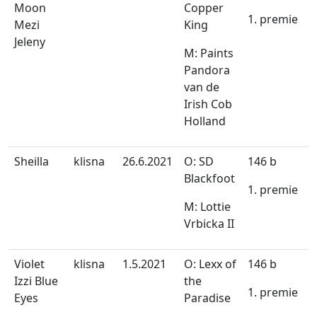
Moon
Copper
1. premie
Mezi
King
Jeleny
M: Paints
Pandora
van de
Irish Cob
Holland
Sheilla
klisna
26.6.2021
O: SD
146 b
Blackfoot
1. premie
M: Lottie
Vrbicka II
Violet
klisna
1.5.2021
O: Lexx of
146 b
Izzi Blue
the
1. premie
Eyes
Paradise