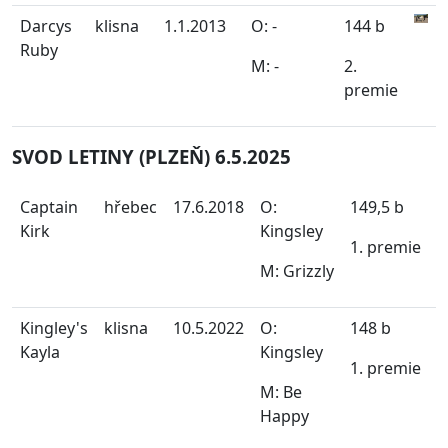
Darcys
klisna
1.1.2013
O: -
144 b
Ruby
M: -
2.
premie
SVOD LETINY (PLZEŇ) 6.5.2025
Captain
hřebec
17.6.2018
O:
149,5 b
Kirk
Kingsley
1. premie
M: Grizzly
Kingley's
klisna
10.5.2022
O:
148 b
Kayla
Kingsley
1. premie
M: Be
Happy