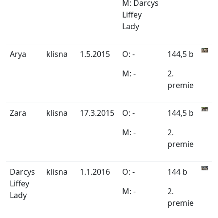
M: Darcys
Liffey
Lady
Arya
klisna
1.5.2015
O: -
144,5 b
M: -
2.
premie
Zara
klisna
17.3.2015
O: -
144,5 b
M: -
2.
premie
Darcys
klisna
1.1.2016
O: -
144 b
Liffey
M: -
2.
Lady
premie