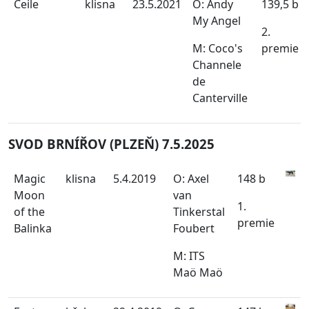
Ceile
klisna
23.5.2021
O: Andy
139,5 b
My Angel
2.
M: Coco's
premie
Channele
de
Canterville
SVOD BRNÍŘOV (PLZEŇ) 7.5.2025
Magic
klisna
5.4.2019
O: Axel
148 b
Moon
van
1.
of the
Tinkerstal
premie
Balinka
Foubert
M: ITS
Maö Maö