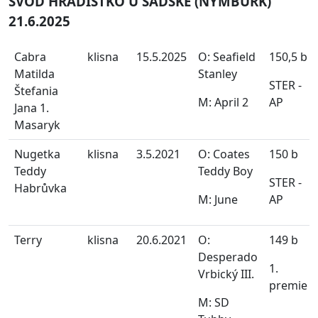
SVOD HRADIŠTKO U SADSKÉ (NYMBURK)
21.6.2025
Cabra
klisna
15.5.2025
O: Seafield
150,5 b
Matilda
Stanley
STER -
Štefania
M: April 2
AP
Jana 1.
Masaryk
Nugetka
klisna
3.5.2021
O: Coates
150 b
Teddy
Teddy Boy
STER -
Habrůvka
M: June
AP
Terry
klisna
20.6.2021
O:
149 b
Desperado
1.
Vrbický III.
premie
M: SD