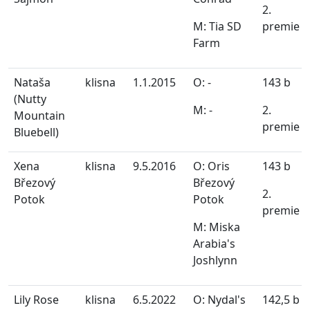
2.
M: Tia SD
premie
Farm
Nataša
klisna
1.1.2015
O: -
143 b
(Nutty
M: -
2.
Mountain
premie
Bluebell)
Xena
klisna
9.5.2016
O: Oris
143 b
Březový
Březový
2.
Potok
Potok
premie
M: Miska
Arabia's
Joshlynn
Lily Rose
klisna
6.5.2022
O: Nydal's
142,5 b