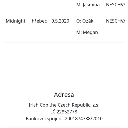
M: Jasmína
NESCHVÁ
Midnight
hřebec
9.5.2020
O: Ozák
NESCHVÁ
M: Megan
Adresa
Irish Cob the Czech Republic, z.s.
IČ 22852778
Bankovní spojení: 2001874788/2010