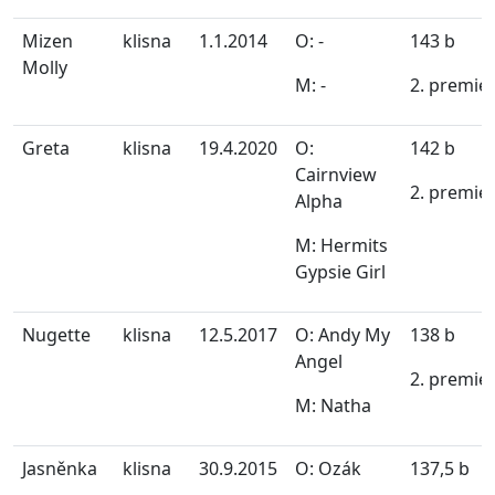
Mizen
klisna
1.1.2014
O: -
143 b
Molly
M: -
2. premie
Greta
klisna
19.4.2020
O:
142 b
Cairnview
2. premie
Alpha
M: Hermits
Gypsie Girl
Nugette
klisna
12.5.2017
O: Andy My
138 b
Angel
2. premie
M: Natha
Jasněnka
klisna
30.9.2015
O: Ozák
137,5 b