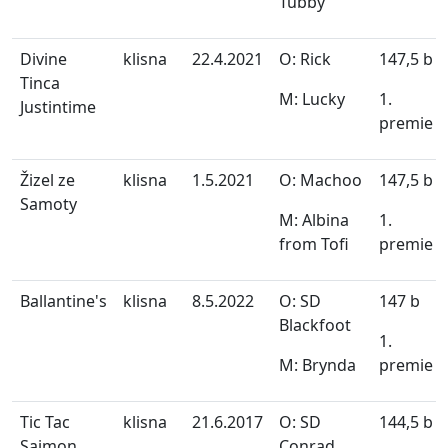
Tubby
Divine
klisna
22.4.2021
O: Rick
147,5 b
Tinca
M: Lucky
1.
Justintime
premie
Žizel ze
klisna
1.5.2021
O: Machoo
147,5 b
Samoty
M: Albina
1.
from Tofi
premie
Ballantine's
klisna
8.5.2022
O: SD
147 b
Blackfoot
1.
M: Brynda
premie
Tic Tac
klisna
21.6.2017
O: SD
144,5 b
Sajmon
Conrad