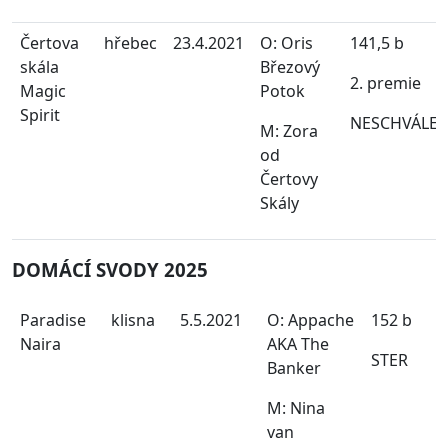
Čertova
hřebec
23.4.2021
O: Oris
141,5 b
skála
Březový
2. premie
Magic
Potok
Spirit
NESCHVÁLE
M: Zora
od
Čertovy
Skály
DOMÁCÍ SVODY 2025
Paradise
klisna
5.5.2021
O: Appache
152 b
Naira
AKA The
STER
Banker
M: Nina
van