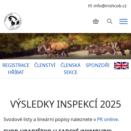
info@irishcob.cz
Hledání
Me
REGISTRACE
ČLENSTVÍ
ČLENSKÁ
SPONZOŘI
HŘÍBAT
SEKCE
VÝSLEDKY INSPEKCÍ 2025
Svodové listy a lineární popisy naleznete v
PK online
.