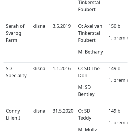
Tinkerstal
Foubert
Sarah of
klisna
3.5.2019
O: Axel van
150 b
Svarog
Tinkerstal
1. premie
Farm
Foubert
M: Bethany
SD
klisna
1.1.2016
O: SD The
149 b
Speciality
Don
1. premie
M: SD
Bentley
Conny
klisna
31.5.2020
O: SD
149 b
Lilien I
Teddy
1. premie
M: Molly