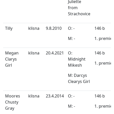
Juliette
from
Strachovice
Tilly
klisna
9.8.2010
O: -
146 b
M: -
1. premie
Megan
klisna
20.4.2021
O:
146 b
Clarys
Midnight
1. premie
Girl
Mikesh
M: Darcys
Clearys Girl
Moores
klisna
23.4.2014
O: -
146 b
Chusty
M: -
1. premie
Gray