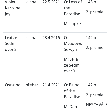
Violet
klisna
22.5.2021
O: Lexx of
143 b
Karoline
the
2. premie
Joy
Paradise
M: Lopke
Lexi ze
klisna
28.4.2016
O:
142 b
Sedmi
Meadows
2. premie
dvorů
Selwyn
M: Leila
ze Sedmi
dvorů
Ostwind
hřebec
21.4.2021
O: Baloo
142 b
of the
2. premie
Paradise
NESCHVÁLE
M: Dami