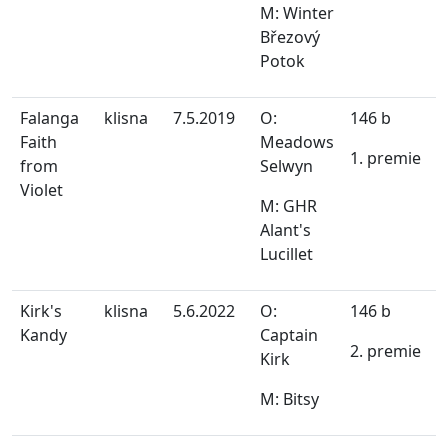
M: Winter
Březový
Potok
Falanga
klisna
7.5.2019
O:
146 b
Faith
Meadows
1. premie
from
Selwyn
Violet
M: GHR
Alant's
Lucillet
Kirk's
klisna
5.6.2022
O:
146 b
Kandy
Captain
2. premie
Kirk
M: Bitsy