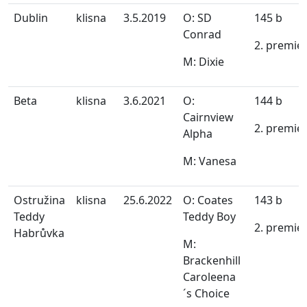
Dublin
klisna
3.5.2019
O: SD
145 b
Conrad
2. premie
M: Dixie
Beta
klisna
3.6.2021
O:
144 b
Cairnview
2. premie
Alpha
M: Vanesa
Ostružina
klisna
25.6.2022
O: Coates
143 b
Teddy
Teddy Boy
2. premie
Habrůvka
M:
Brackenhill
Caroleena
´s Choice