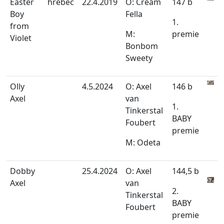
Easter
hřebec
22.4.2019
O: Cream
147 b
Boy
Fella
1.
from
M:
premie
Violet
Bonbom
Sweety
Olly
4.5.2024
O: Axel
146 b
Axel
van
1.
Tinkerstal
BABY
Foubert
premie
M: Odeta
Dobby
25.4.2024
O: Axel
144,5 b
Axel
van
2.
Tinkerstal
BABY
Foubert
premie