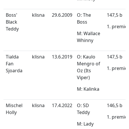
Boss'
klisna
29.6.2009
O: The
147,5 b
Black
Boss
1. premie
Teddy
M: Wallace
Whinny
Tialda
klisna
13.6.2019
O: Kaulo
147,5 b
Fan
Mengro of
1. premie
Sjoarda
Oz (Its
Viper)
M: Kalinka
Mischel
klisna
17.4.2022
O: SD
146,5 b
Holly
Teddy
1. premie
M: Lady