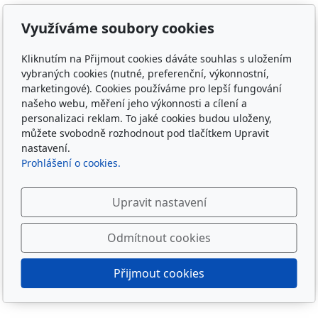
Kontakt
Využíváme soubory cookies
info@irishcob.cz
ZDE
Kliknutím na Přijmout cookies dáváte souhlas s uložením
vybraných cookies (nutné, preferenční, výkonnostní,
Plemenná kniha
marketingové). Cookies používáme pro lepší fungování
našeho webu, měření jeho výkonnosti a cílení a
ON-LINE
personalizaci reklam. To jaké cookies budou uloženy,
můžete svobodně rozhodnout pod tlačítkem Upravit
Sledujte nás
nastavení.
Prohlášení o cookies.
Upravit nastavení
Odmítnout cookies
Přijmout cookies