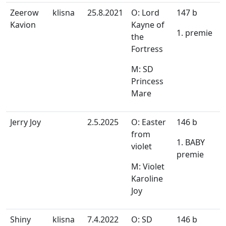
Zeerow
klisna
25.8.2021
O: Lord
147 b
Kavion
Kayne of
1. premie
the
Fortress
M: SD
Princess
Mare
Jerry Joy
2.5.2025
O: Easter
146 b
from
1. BABY
violet
premie
M: Violet
Karoline
Joy
Shiny
klisna
7.4.2022
O: SD
146 b