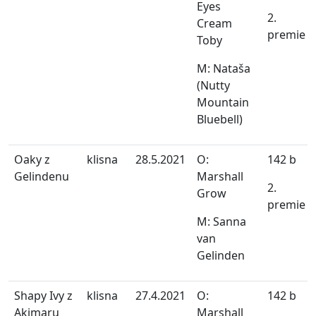
Eyes
2.
Cream
premie
Toby
M: Nataša
(Nutty
Mountain
Bluebell)
Oaky z
klisna
28.5.2021
O:
142 b
Gelindenu
Marshall
2.
Grow
premie
M: Sanna
van
Gelinden
Shapy Ivy z
klisna
27.4.2021
O:
142 b
Akimaru
Marshall