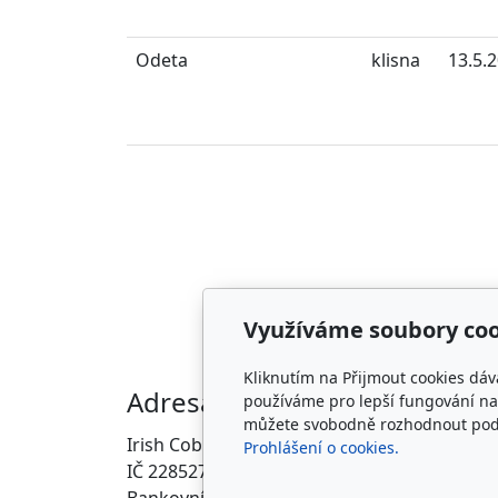
Odeta
klisna
13.5.
Využíváme soubory coo
Kliknutím na Přijmout cookies dáv
Adresa
Kon
používáme pro lepší fungování naš
můžete svobodně rozhodnout pod t
Irish Cob the Czech Republic, z.s.
info@i
Prohlášení o cookies.
IČ 22852778
ZDE
Bankovní spojení: