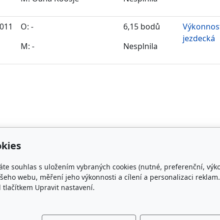
2011
O: -
6,15 bodů
Výkonnos
jezdecká
M: -
Nesplnila
kies
áte souhlas s uložením vybraných cookies (nutné, preferenční, výk
takt
Plemenná kniha
eho webu, měření jeho výkonnosti a cílení a personalizaci reklam.
lačítkem Upravit nastavení.
rishcob.cz
ON-LINE