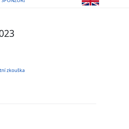
SPONZOŘI
2023
tní zkouška