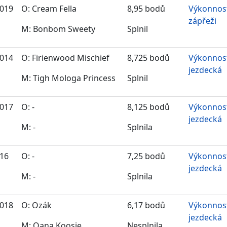
2019
O: Cream Fella
8,95 bodů
Výkonnost
zápřeži
M: Bonbom Sweety
Splnil
2014
O:
Firienwood Mischief
8,725 bodů
Výkonnos
jezdecká
M: Tigh Mologa Princess
Splnil
2017
O: -
8,125 bodů
Výkonnos
jezdecká
M: -
Splnila
016
O: -
7,25 bodů
Výkonnos
jezdecká
M: -
Splnila
2018
O: Ozák
6,17 bodů
Výkonnos
jezdecká
M: Oana Koosje
Nesplnila