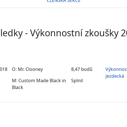
ČLENSKÁ SEKCE
ledky - Výkonnostní zkoušky 
2018
O: Mr. Clooney
8,47 bodů
Výkonnos
jezdecká
M: Custom Made Black in
Splnil
Black