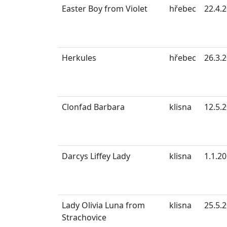
Easter Boy from Violet
hřebec
22.4.
Herkules
hřebec
26.3.
Clonfad Barbara
klisna
12.5.
Darcys Liffey Lady
klisna
1.1.2
Lady Olivia Luna from
klisna
25.5.
Strachovice