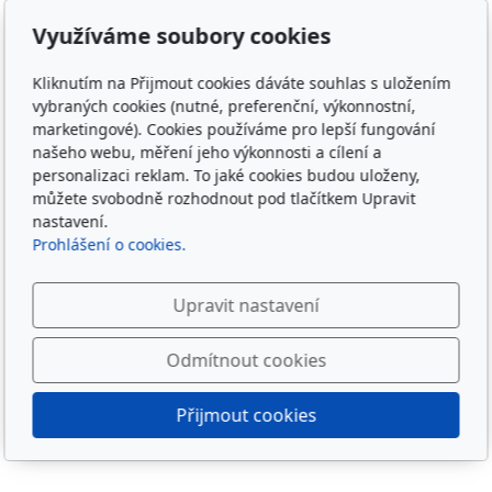
Adresa
Využíváme soubory cookies
Irish Cob the Czech Republic, z.s.
Kliknutím na Přijmout cookies dáváte souhlas s uložením
IČ 22852778
vybraných cookies (nutné, preferenční, výkonnostní,
Bankovní spojení: 2001874788/2010
marketingové). Cookies používáme pro lepší fungování
našeho webu, měření jeho výkonnosti a cílení a
Kontakt
personalizaci reklam. To jaké cookies budou uloženy,
můžete svobodně rozhodnout pod tlačítkem Upravit
info@irishcob.cz
nastavení.
ZDE
Prohlášení o cookies.
Plemenná kniha
Upravit nastavení
ON-LINE
Odmítnout cookies
Sledujte nás
Přijmout cookies