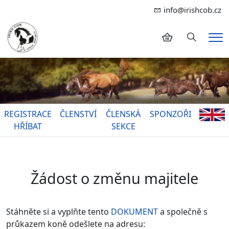
info@irishcob.cz
Hledání
Me
REGISTRACE
ČLENSTVÍ
ČLENSKÁ
SPONZOŘI
HŘÍBAT
SEKCE
Žádost o změnu majitele
Stáhněte si a vyplňte tento
DOKUMENT
a společně s
průkazem koně odešlete na adresu: