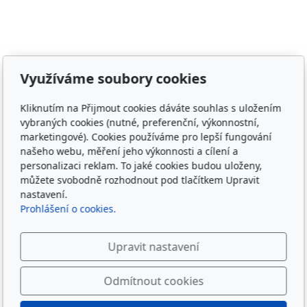
Adresa
Využíváme soubory cookies
Irish Cob the Czech Republic, z.s.
Kliknutím na Přijmout cookies dáváte souhlas s uložením
IČ 22852778
vybraných cookies (nutné, preferenční, výkonnostní,
Bankovní spojení: 2001874788/2010
marketingové). Cookies používáme pro lepší fungování
našeho webu, měření jeho výkonnosti a cílení a
Kontakt
personalizaci reklam. To jaké cookies budou uloženy,
můžete svobodně rozhodnout pod tlačítkem Upravit
info@irishcob.cz
nastavení.
ZDE
Prohlášení o cookies.
Plemenná kniha
Upravit nastavení
ON-LINE
Odmítnout cookies
Sledujte nás