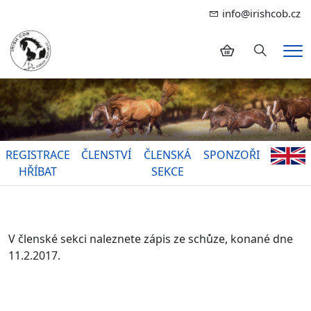
info@irishcob.cz
Hledání
Me
REGISTRACE
ČLENSTVÍ
ČLENSKÁ
SPONZOŘI
HŘÍBAT
SEKCE
V členské sekci naleznete zápis ze schůze, konané dne
11.2.2017.