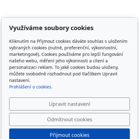
Adresa
Využíváme soubory cookies
Irish Cob the Czech Republic, z.s.
Kliknutím na Přijmout cookies dáváte souhlas s uložením
IČ 22852778
vybraných cookies (nutné, preferenční, výkonnostní,
Bankovní spojení: 2001874788/2010
marketingové). Cookies používáme pro lepší fungování
našeho webu, měření jeho výkonnosti a cílení a
Kontakt
personalizaci reklam. To jaké cookies budou uloženy,
můžete svobodně rozhodnout pod tlačítkem Upravit
info@irishcob.cz
nastavení.
Prohlášení o cookies.
ZDE
Plemenná kniha
Upravit nastavení
ON-LINE
Odmítnout cookies
Sledujte nás
Přijmout cookies