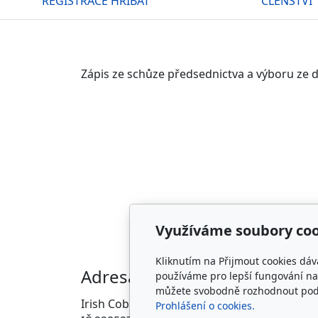
REGISTRACE HŘÍBAT
ČLENSTVÍ
Zápis ze schůze předsednictva a výboru ze 
Využíváme soubory coo
Kliknutím na Přijmout cookies dáv
Adresa
Kon
používáme pro lepší fungování naš
můžete svobodně rozhodnout pod t
Irish Cob the Czech Republic, z.s.
info@i
Prohlášení o cookies.