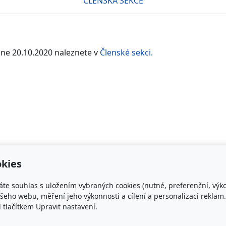
ČLENSKÁ SEKCE
dne 20.10.2020 naleznete v
Členské sekci.
kies
áte souhlas s uložením vybraných cookies (nutné, preferenční, výk
takt
Plemenná kniha
eho webu, měření jeho výkonnosti a cílení a personalizaci reklam.
lačítkem Upravit nastavení.
rishcob.cz
ON-LINE