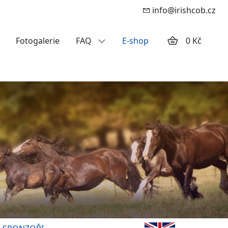
info@irishcob.cz
Fotogalerie
FAQ
E-shop
0 Kč