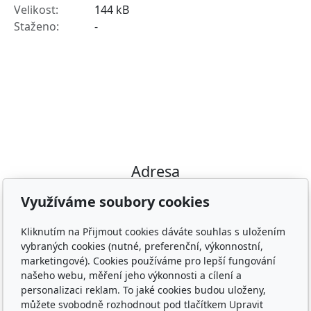
144 kB
-
Adresa
Irish Cob the Czech Republic, z.s.
Využíváme soubory cookies
IČ 22852778
Bankovní spojení: 2001874788/2010
Kliknutím na Přijmout cookies dáváte souhlas s uložením
vybraných cookies (nutné, preferenční, výkonnostní,
Kontakt
marketingové). Cookies používáme pro lepší fungování
našeho webu, měření jeho výkonnosti a cílení a
info@irishcob.cz
personalizaci reklam. To jaké cookies budou uloženy,
ZDE
můžete svobodně rozhodnout pod tlačítkem Upravit