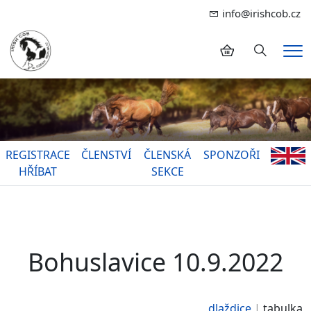
info@irishcob.cz
Hledání
Me
REGISTRACE
ČLENSTVÍ
ČLENSKÁ
SPONZOŘI
HŘÍBAT
SEKCE
Bohuslavice 10.9.2022
dlaždice
tabulka