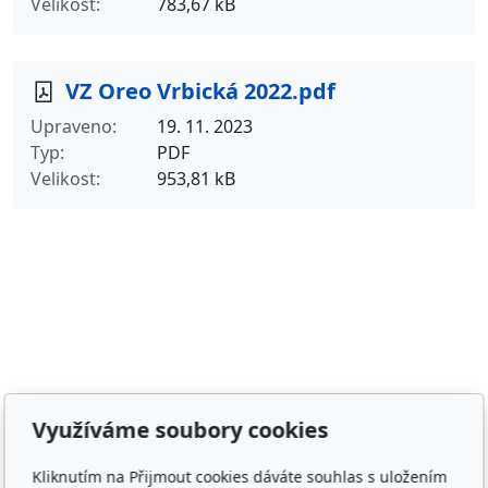
Velikost
783,67 kB
VZ Oreo Vrbická 2022.pdf
Upraveno
19. 11. 2023
Typ
PDF
Velikost
953,81 kB
Adresa
Využíváme soubory cookies
Irish Cob the Czech Republic, z.s.
Kliknutím na Přijmout cookies dáváte souhlas s uložením
IČ 22852778