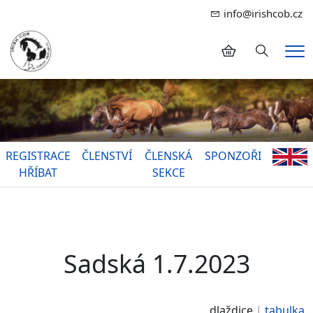
info@irishcob.cz
Hledání
Me
REGISTRACE
ČLENSTVÍ
ČLENSKÁ
SPONZOŘI
HŘÍBAT
SEKCE
Sadská 1.7.2023
dlaždice
tabulka