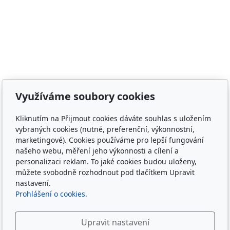
Adresa
Využíváme soubory cookies
Irish Cob the Czech Republic, z.s.
IČ 22852778
Kliknutím na Přijmout cookies dáváte souhlas s uložením
Bankovní spojení: 2001874788/2010
vybraných cookies (nutné, preferenční, výkonnostní,
marketingové). Cookies používáme pro lepší fungování
našeho webu, měření jeho výkonnosti a cílení a
Kontakt
personalizaci reklam. To jaké cookies budou uloženy,
můžete svobodně rozhodnout pod tlačítkem Upravit
info@irishcob.cz
nastavení.
ZDE
Prohlášení o cookies.
Plemenná kniha
Upravit nastavení
ON-LINE