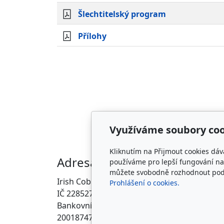
Šlechtitelský program
Přílohy
Využíváme soubory coo
Kliknutím na Přijmout cookies dáv
Adresa
Kon
používáme pro lepší fungování naš
můžete svobodně rozhodnout pod t
Irish Cob the Czech Republic, z.s.
info@i
Prohlášení o cookies.
IČ 22852778
ZDE
Bankovní spojení:
2001874788/2010