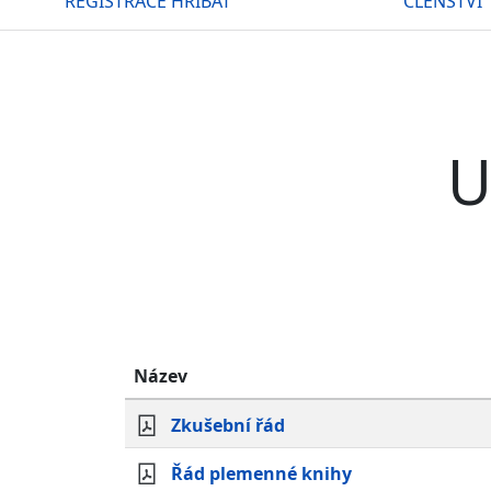
REGISTRACE HŘÍBAT
ČLENSTVÍ
U
Název
Zkušební řád
Řád plemenné knihy