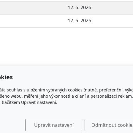
12. 6. 2026
12. 6. 2026
kies
áte souhlas s uložením vybraných cookies (nutné, preferenční, výk
takt
Plemenná kniha
eho webu, měření jeho výkonnosti a cílení a personalizaci reklam.
lačítkem Upravit nastavení.
rishcob.cz
ON-LINE
Upravit nastavení
Odmítnout cookie