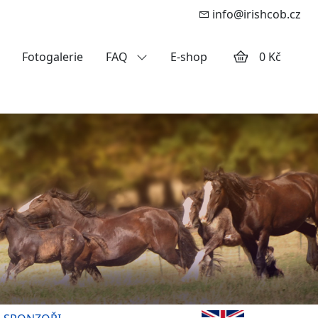
info@irishcob.cz
Fotogalerie
FAQ
E-shop
0 Kč