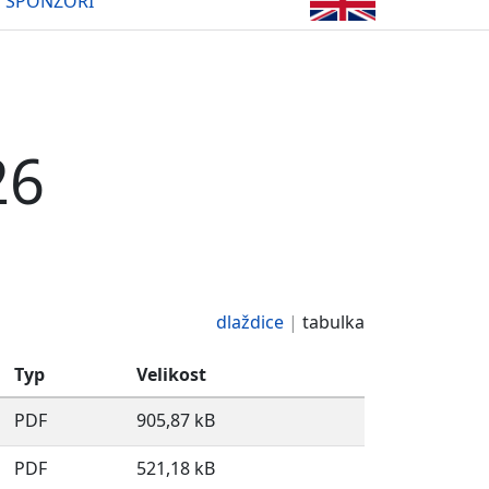
SPONZOŘI
26
dlaždice
tabulka
Typ
Velikost
PDF
905,87 kB
PDF
521,18 kB