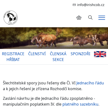
info@irishcob.cz
Hledání
Me
REGISTRACE
ČLENSTVÍ
ČLENSKÁ
SPONZOŘI
HŘÍBAT
SEKCE
Šlechtitelské spory jsou řešeny dle Čl. VI
Jednacího řádu
a k jejich řešení je zřízena Rozhodčí komise.
Zaslání návrhu je dle Jednacího řádu zpoplatněno -
manipulačním poplatkem IV. dle
platného sazebníku
.