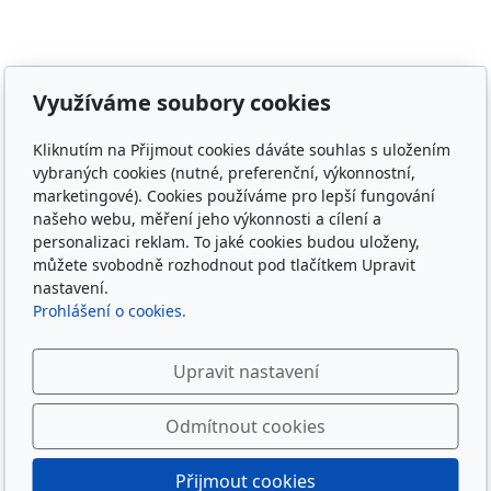
Adresa
Využíváme soubory cookies
Irish Cob the Czech Republic, z.s.
IČ 22852778
Kliknutím na Přijmout cookies dáváte souhlas s uložením
vybraných cookies (nutné, preferenční, výkonnostní,
Bankovní spojení: 2001874788/2010
marketingové). Cookies používáme pro lepší fungování
našeho webu, měření jeho výkonnosti a cílení a
Kontakt
personalizaci reklam. To jaké cookies budou uloženy,
můžete svobodně rozhodnout pod tlačítkem Upravit
info@irishcob.cz
nastavení.
ZDE
Prohlášení o cookies.
Plemenná kniha
Upravit nastavení
ON-LINE
Odmítnout cookies
Sledujte nás
Přijmout cookies