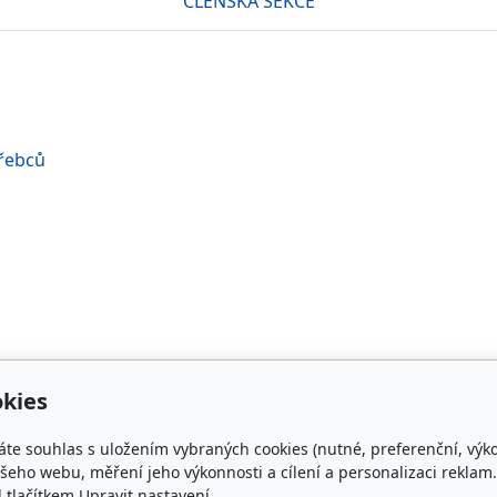
ČLENSKÁ SEKCE
hřebců
kies
áte souhlas s uložením vybraných cookies (nutné, preferenční, výk
takt
Plemenná kniha
eho webu, měření jeho výkonnosti a cílení a personalizaci reklam.
lačítkem Upravit nastavení.