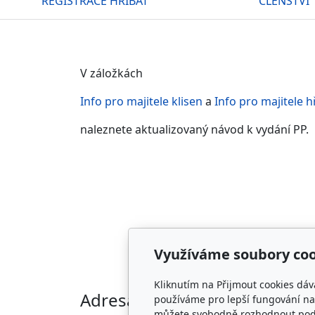
REGISTRACE HŘÍBAT
ČLENSTVÍ
V záložkách
Info pro majitele klisen
a
Info pro majitele 
naleznete aktualizovaný návod k vydání PP.
Využíváme soubory coo
Kliknutím na Přijmout cookies dáv
Adresa
Kon
používáme pro lepší fungování naš
můžete svobodně rozhodnout pod t