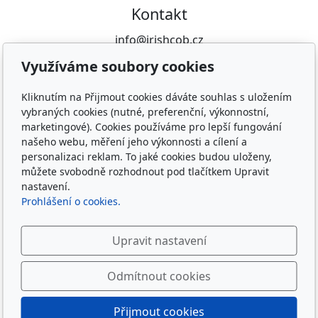
Kontakt
info@irishcob.cz
ZDE
Využíváme soubory cookies
Plemenná kniha
Kliknutím na Přijmout cookies dáváte souhlas s uložením
vybraných cookies (nutné, preferenční, výkonnostní,
ON-LINE
marketingové). Cookies používáme pro lepší fungování
našeho webu, měření jeho výkonnosti a cílení a
Sledujte nás
personalizaci reklam. To jaké cookies budou uloženy,
můžete svobodně rozhodnout pod tlačítkem Upravit
nastavení.
Prohlášení o cookies.
Upravit nastavení
Odmítnout cookies
Přijmout cookies