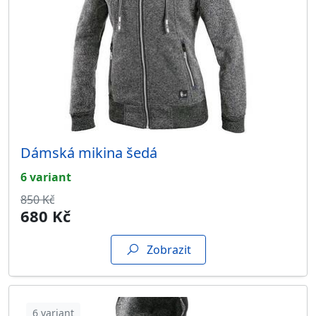
Dámská mikina šedá
6 variant
850 Kč
680 Kč
Zobrazit
6 variant