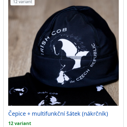
12 variant
Čepice + multifunkční šátek (nákrčník)
12 variant