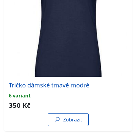
Tričko dámské tmavě modré
6 variant
350 Kč
Zobrazit