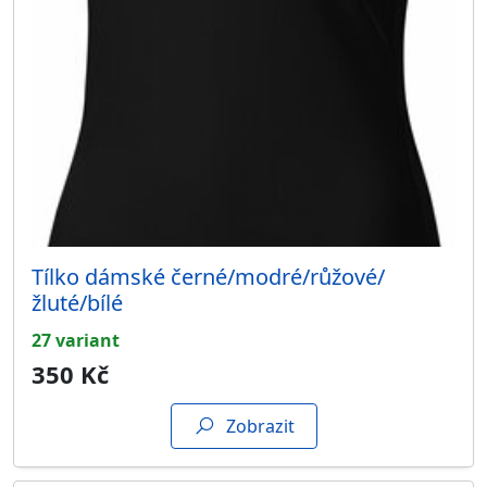
Tílko dámské černé/modré/růžové/
žluté/bílé
27 variant
350 Kč
Zobrazit