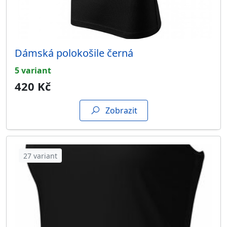
Dámská polokošile černá
5 variant
420 Kč
Zobrazit
27 variant